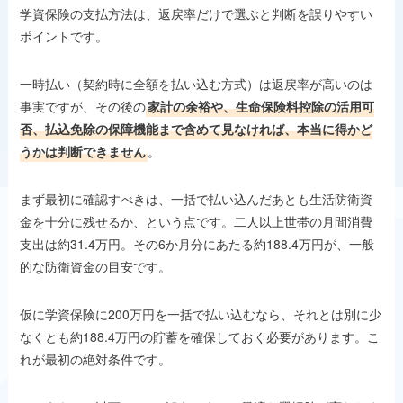
学資保険の支払方法は、返戻率だけで選ぶと判断を誤りやすい
ポイントです。
一時払い（契約時に全額を払い込む方式）は返戻率が高いのは
事実ですが、その後の
家計の余裕や、生命保険料控除の活用可
否、払込免除の保障機能まで含めて見なければ、本当に得かど
うかは判断できません
。
まず最初に確認すべきは、一括で払い込んだあとも生活防衛資
金を十分に残せるか、という点です。二人以上世帯の月間消費
支出は約31.4万円。その6か月分にあたる約188.4万円が、一般
的な防衛資金の目安です。
仮に学資保険に200万円を一括で払い込むなら、それとは別に少
なくとも約188.4万円の貯蓄を確保しておく必要があります。こ
れが最初の絶対条件です。