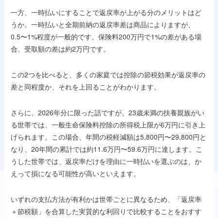
一方、一時払いにすることで返戻率が上がる分のメリットはど
うか。一時払いと全期前納の返戻率差は商品によりますが、
0.5〜1%程度が一般的です。保険料200万円で1%の差がある場
合、受取額の差は約2万円です。
この2つを比べると、多くの家庭では控除の節税効果が返戻率の
差と同程度か、それを上回ることがわかります。
さらに、2026年分に限った話ですが、23歳未満の扶養親族がい
る世帯では、一般生命保険料控除の所得税上限が6万円に引き上
げられます。この場合、年間の税軽減額は5,800円〜29,800円と
なり、20年間の累計では約11.6万円〜59.6万円に達します。こ
うした世帯では、返戻率だけを理由に一時払いを選ぶのは、か
えって損になる可能性が高いといえます。
いずれの支払方法が有利かは世帯ごとに異なるため、「返戻率
＋節税額」を合算した実質的な利回りで比較することをおすす