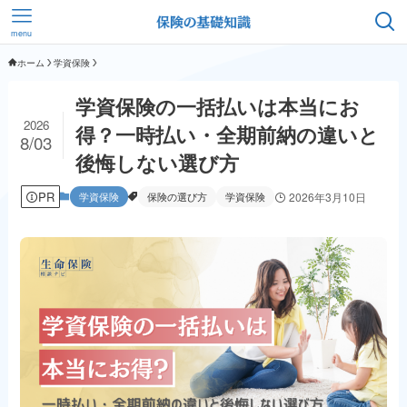
menu
ホーム
学資保険
学資保険の一括払いは本当にお
2026
得？一時払い・全期前納の違いと
8/03
後悔しない選び方
PR
学資保険
保険の選び方
学資保険
2026年3月10日