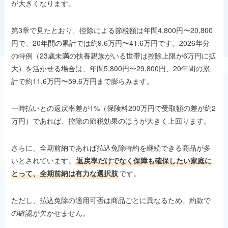
が大きくなります。
第3章で見たとおり、控除による節税額は年間4,800円〜20,800
円で、20年間の累計では約9.6万円〜41.6万円です。2026年分
の特例（23歳未満の扶養親族がいる世帯は控除上限が6万円に拡
大）を活かせる場合は、年間5,800円〜29,800円、20年間の累
計で約11.6万円〜59.6万円まで膨らみます。
一時払いとの返戻率差が1%（保険料200万円で受取額の差が約2
万円）であれば、控除の節税効果のほうが大きく上回ります。
さらに、全期前納であれば払込免除特約を継続できる商品が多
いとされています。
返戻率だけでなく保障も確保したい家庭に
とって、全期前納は有力な選択肢
です。
ただし、払込免除の適用可否は商品ごとに異なるため、約款で
の確認が欠かせません。