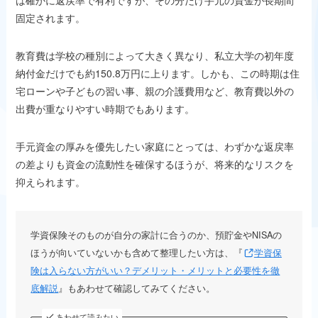
は確かに返戻率で有利ですが、その分だけ手元の資金が長期間
固定されます。
教育費は学校の種別によって大きく異なり、私立大学の初年度
納付金だけでも約150.8万円に上ります。しかも、この時期は住
宅ローンや子どもの習い事、親の介護費用など、教育費以外の
出費が重なりやすい時期でもあります。
手元資金の厚みを優先したい家庭にとっては、わずかな返戻率
の差よりも資金の流動性を確保するほうが、将来的なリスクを
抑えられます。
学資保険そのものが自分の家計に合うのか、預貯金やNISAの
ほうが向いていないかも含めて整理したい方は、『
学資保
険は入らない方がいい？デメリット・メリットと必要性を徹
底解説
』もあわせて確認してみてください。
あわせて読みたい