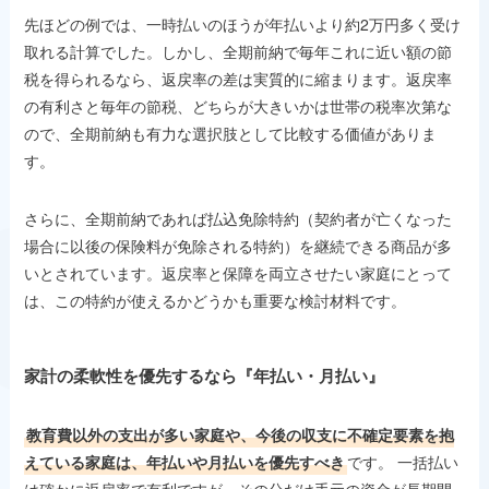
先ほどの例では、一時払いのほうが年払いより約2万円多く受け
取れる計算でした。しかし、全期前納で毎年これに近い額の節
税を得られるなら、返戻率の差は実質的に縮まります。返戻率
の有利さと毎年の節税、どちらが大きいかは世帯の税率次第な
ので、全期前納も有力な選択肢として比較する価値がありま
す。
さらに、全期前納であれば払込免除特約（契約者が亡くなった
場合に以後の保険料が免除される特約）を継続できる商品が多
いとされています。返戻率と保障を両立させたい家庭にとって
は、この特約が使えるかどうかも重要な検討材料です。
家計の柔軟性を優先するなら『年払い・月払い』
教育費以外の支出が多い家庭や、今後の収支に不確定要素を抱
えている家庭は、年払いや月払いを優先すべき
です。 一括払い