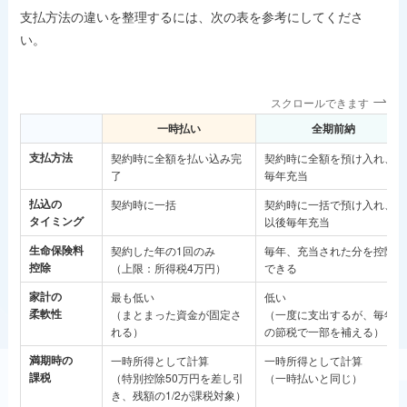
支払方法の違いを整理するには、次の表を参考にしてくださ
い。
スクロールできます
一時払い
全期前納
支払方法
契約時に全額を払い込み完
契約時に全額を預け入れ、
了
毎年充当
払込の
契約時に一括
契約時に一括で預け入れ、
タイミング
以後毎年充当
生命保険料
契約した年の1回のみ
毎年、充当された分を控除
控除
（上限：所得税4万円）
できる
家計の
最も低い
低い
柔軟性
（まとまった資金が固定さ
（一度に支出するが、毎年
れる）
の節税で一部を補える）
満期時の
一時所得として計算
一時所得として計算
課税
（特別控除50万円を差し引
（一時払いと同じ）
き、残額の1/2が課税対象）