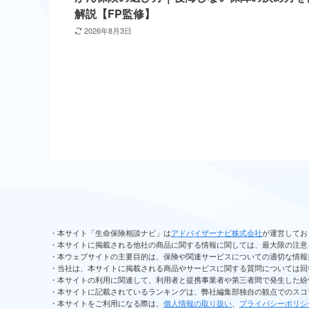
解説【FP監修】
2026年8月3日
・本サイト「生命保険相談ナビ」は
アドバイザーナビ株式会社
が運営してお
・本サイトに掲載される他社の商品に関する情報に関しては、最大限の注意
・本ウェブサイトの主要目的は、保険や関連サービスについての適切な情報
・当社は、本サイトに掲載される商品やサービスに関する質問については回
・本サイトの利用に関連して、利用者と提携事業者や第三者間で発生した紛
・本サイトに記載されているランキングは、弊社編集部独自の観点でのスコ
・本サイトをご利用になる際は、
個人情報の取り扱い
、
プライバシーポリシ