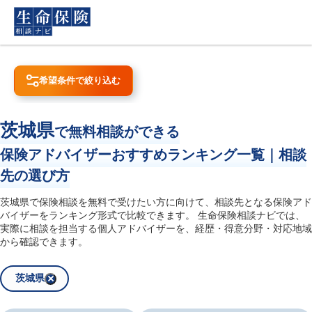
希望条件で絞り込む
クリア
検索
お住まい
茨城県
で無料相談ができる

相談したい保険
保険アドバイザーおすすめランキング一覧｜相談
死亡保険
がん保険
先の選び方
高額医療費制度
就業不能・収入保障保険
介護・認知症保険
個人年金保険
茨城県で保険相談を無料で受けたい方に向けて、相談先となる保険アド
バイザーをランキング形式で比較できます。 生命保険相談ナビでは、
学資保険・教育資金対策
住宅ローン対策
実際に相談を担当する個人アドバイザーを、経歴・得意分野・対応地域
から確認できます。
茨城県