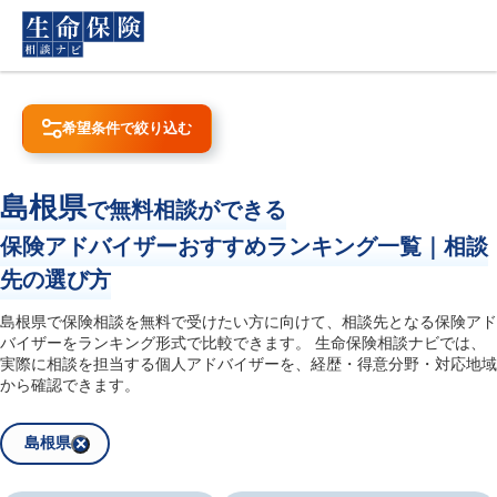
希望条件で絞り込む
クリア
検索
お住まい
島根県
で無料相談ができる

相談したい保険
保険アドバイザーおすすめランキング一覧｜相談
死亡保険
がん保険
先の選び方
高額医療費制度
就業不能・収入保障保険
介護・認知症保険
個人年金保険
島根県で保険相談を無料で受けたい方に向けて、相談先となる保険アド
バイザーをランキング形式で比較できます。 生命保険相談ナビでは、
学資保険・教育資金対策
住宅ローン対策
実際に相談を担当する個人アドバイザーを、経歴・得意分野・対応地域
から確認できます。
島根県